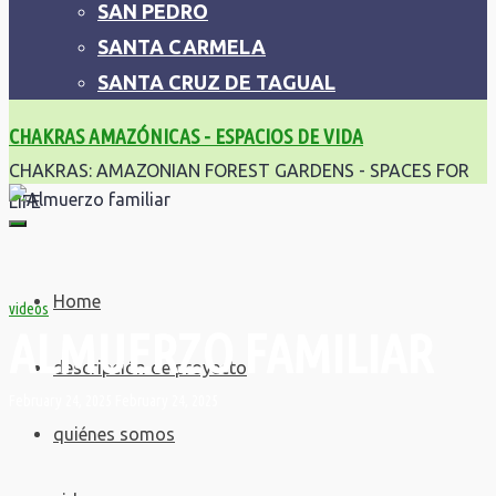
SAN PEDRO
SANTA CARMELA
SANTA CRUZ DE TAGUAL
CHAKRAS AMAZÓNICAS - ESPACIOS DE VIDA
CHAKRAS: AMAZONIAN FOREST GARDENS - SPACES FOR
LIFE
Home
videos
ALMUERZO FAMILIAR
descripción de proyecto
February 24, 2025
February 24, 2025
quiénes somos